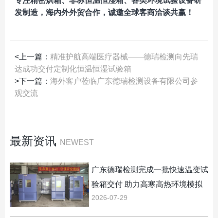
专注精密烘箱、非标恒温恒湿箱、各类环境试验设备研
发制造，海内外外贸合作，诚邀全球客商洽谈共赢！
<上一篇：
精准护航高端医疗器械——德瑞检测向先瑞
达成功交付定制化恒温恒湿试验箱
>下一篇：
海外客户莅临广东德瑞检测设备有限公司参
观交流
最新资讯
NEWEST
广东德瑞检测完成一批快速温变试
验箱交付 助力高寒高热环境模拟
2026-07-29
验证