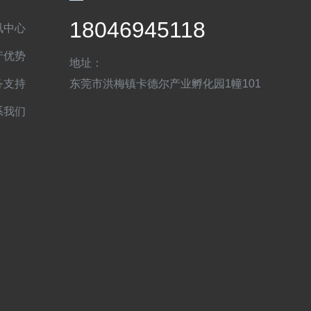
18046945118
讯中心
产优势
地址：
务支持
东莞市洪梅镇卡德尔产业孵化园1幢101
系我们