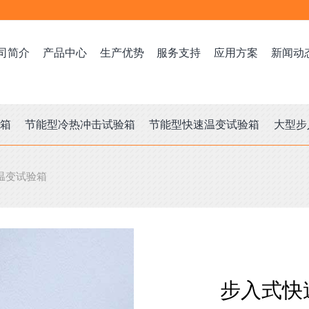
司简介
产品中心
生产优势
服务支持
应用方案
新闻动
验箱
节能型冷热冲击试验箱
节能型快速温变试验箱
大型步
温变试验箱
步入式快