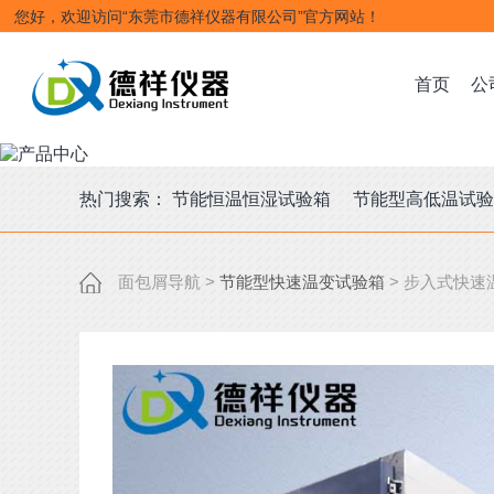
您好，欢迎访问“东莞市德祥仪器有限公司”官方网站！
首页
公
热门搜索：
节能恒温恒湿试验箱
节能型高低温试
面包屑导航
>
节能型快速温变试验箱
>
步入式快速