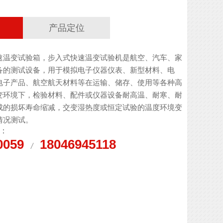
产品定位
速温变试验箱，步入式快速温变试验机是航空、汽车、家
备的测试设备，用于模拟电子仪器仪表、新型材料、电
电子产品、航空航天材料等在运输、储存、使用等各种高
变环境下，检验材料、配件或仪器设备耐高温、耐寒、耐
成的损坏寿命缩减，交变湿热度或恒定试验的温度环境变
情况测试。
：
0059
18046945118
/