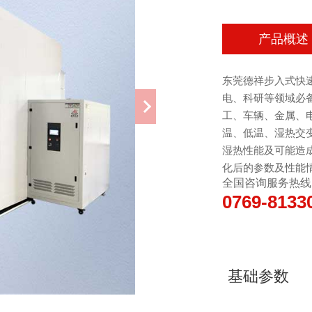
产品概述
东莞德祥步入式快
电、科研等领域必
工、车辆、金属、
温、低温、湿热交
湿热性能及可能造
化后的参数及性能
全国咨询服务热线
0769-8133
基础参数