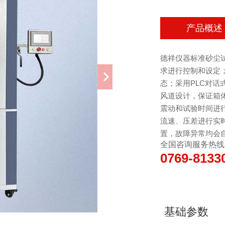
产品概述
德祥仪器标准砂尘
求进行控制和设定
态；采用PLC对
风道设计，保证箱
震动和试验时间进
流速、压差进行实
置，故障异常均会
全国咨询服务热线
0769-8133
基础参数