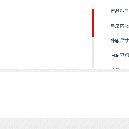
产品型号：
单层内箱尺
外箱尺寸：9
内箱容积
开门方式
冷却方式
机器重量
电源功率
机身颜色