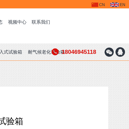
CN
EN
态
视频中心
联系我们
德祥仪器源自中国台湾，成立于2005年，总部设于台湾省高雄市，专注于可靠性检测设备行业；2021年因集团战略布局诞生广东德瑞检测设备有限公司。德祥仪器德瑞检测设备全资子公司。集研发、设计、生产、销售于一体的模拟环境测试设备的高科技生产企业，大陆新总部及研发基地设立于制造之城广东省东莞市。公司自成立以来，始终坚持“以质量求生存、以诚信求发展、以管理求效益”的经营理念，不断引进国内外先进技术......
随着汽车新能源产业的发展，锂电池、电子控制零部件、导航、娱乐、无线多媒体电子部件、等越来越多，汽车的系统也变得越来越复杂，电子零部件产品可靠性的重要性也随之凸显，这直接决定了整车的行驶安全性和产品的可靠性。
18046945118
入式试验箱
耐气候老化试验箱
试验箱