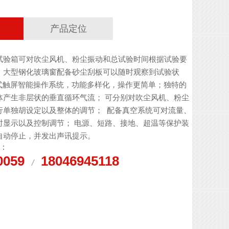
产品定位
试验箱可对吹尘风机、粉尘振动和总试验时间根据试验要
；大型钢化玻璃窗配备砂尘刮板可以随时观察到试验状
话式触屏智能操作系统，功能多样化，操作更简单；独特的
体产生非层状的垂直循环气流； 可分别对吹尘风机、粉尘
行单独胡设定以及整体的调节；  配备真空系统可对流量、
时显示以及控制调节； 电源、短路、接地、超温等保护装
自动停止，并发出声讯提示。
：
0059
18046945118
/